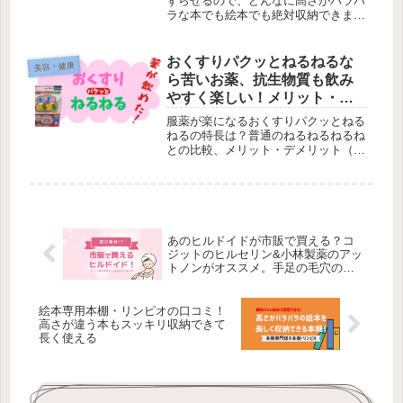
ずらせるので、どんなに高さがバラバ
ラな本でも絵本でも絶対収納できま
す。サイズがまちまちな子供の絵本の
収納にうってつけ！保育園や幼稚園な
どでも使われている本棚専門店の本棚
おくすりパクッとねるねるな
美容・健康
です。オシャレでインテリアの邪魔を
ら苦いお薬、抗生物質も飲み
しません。
やすく楽しい！メリット・デ
メリット・口コミ・比較
服薬が楽になるおくすりパクッとねる
ねるの特長は？普通のねるねるねるね
との比較、メリット・デメリット（残
念な点）もまとめてみました！本当に
これでお薬苦手だったうちの子はあっ
さり飲めるようになりました！
あのヒルドイドが市販で買える？コ
ジットのヒルセリン&小林製薬のアッ
トノンがオススメ。手足の毛穴のプ
ツプツ赤みにも。
絵本専用本棚・リンピオの口コミ！
高さが違う本もスッキリ収納できて
長く使える