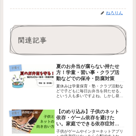
ねろりん
関連記事
夏のお弁当が腐らない持たせ
子育て
方！学童・習い事・クラブ活
動などでの保冷・防腐対策
夏休みは学童保育・塾・クラブ活動な
どで子どもに毎日お弁当を持たせる、
という人も多いですよね。しかし昼ま
でのお弁当の保管場所は涼しいとは限
らず、傷んでしまわないか心配ですよ
ね。保冷剤・保冷バッグ・防腐シート
【のめり込み】子供のネット
子育て
などの便利グッズを使ってきっちりと
依存・ゲーム依存を避けた
対策をして持たせてあげましょう！昔
い。家庭でできる依存症対処
ながらの知恵も役に立ちますよ。
法
子供がゲームやインターネットアプリ