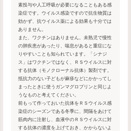
素投与や人工呼吸が必要になることもある感
染症です。ウイルス感染ですので抗生物質は
効かず、抗ウイルス薬による効果も十分では
ありません。
また、ワクチンはありません。未熟児で慢性
の肺疾患があったり、喘息があると重症にな
りやすいことも知られています。「シナジ
ス」はワクチンではなく、ＲＳウイルスに対
する抗体（モノクローナル抗体）製剤です。
抵抗力のない子どもが麻疹などにかかってし
まったときに使うガンマグロブリンと同じよ
うなものと考えてください。
前もって作っておいた抗体をＲＳウイルス感
染症のシーズンである冬季に、間隔をあけて
筋肉内に注射し、血液中のＲＳウイルスに対
する抗体の濃度を上げておき、かからないよ