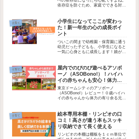
への依存症になったら心配ですよね。
依存症を防ぐため、家庭でできる対策
を考えてみました。また、もし依存症
かも？と疑うことがあれば気軽に相談
できる教育相談窓口もあります。いず
小学生になってここが変わっ
子育て
れにせよ親子の対話が不可欠です。こ
た！新一年生の心の成長ポイ
れらの対策をしつつ、うまくゲームや
ント
インターネットと付き合っていきまし
ょう。
ついこの間まで幼稚園・保育園に通う
幼児だった子どもも、小学生になると
一気に心身ともに成長します！娘が小
学校に上がって1ヶ月ですでに変わっ
てきた部分をまとめてみました。
屋内でのびのび遊べるアソボ
子育て
ーノ（ASOBono!）！ハイハ
イの赤ちゃんも安心！体力の
有り余った子供も、雨の日で
東京ドームシティのアソボーノ
も遊び倒せる！
（ASOBono!）レビュー！０歳ハイハ
イの赤ちゃんから体力の有り余る元気
な幼児まで満足いくまで遊べる施設で
す！雨の日の遊び場に困ったとき、赤
ちゃんとずっと２人きりで煮詰まって
絵本専用本棚・リンピオの口
子育て
しまったとき、アソボーノが最高！1
コミ！高さが違う本もスッキ
日フリーパスが使える平日が特にオス
リ収納できて長く使える
スメです。
リンピオの本棚は棚板を１ｃｍ単位で