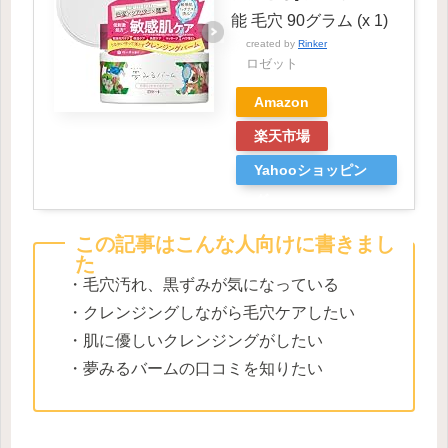
能 毛穴 90グラム (x 1)
created by
Rinker
ロゼット
Amazon
楽天市場
Yahooショッピン
グ
この記事はこんな人向けに書きまし
た
・毛穴汚れ、黒ずみが気になっている
・クレンジングしながら毛穴ケアしたい
・肌に優しいクレンジングがしたい
・夢みるバームの口コミを知りたい