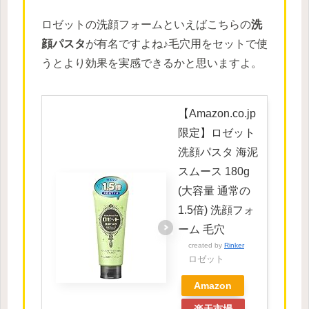
ロゼットの洗顔フォームといえばこちらの
洗
顔パスタ
が有名ですよね♪毛穴用をセットで使
うとより効果を実感できるかと思いますよ。
【Amazon.co.jp
限定】ロゼット
洗顔パスタ 海泥
スムース 180g
(大容量 通常の
1.5倍) 洗顔フォ
ーム 毛穴
created by
Rinker
ロゼット
Amazon
楽天市場