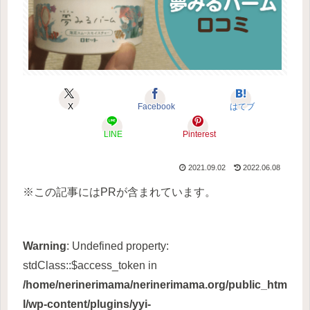
X
Facebook
はてブ
LINE
Pinterest
2021.09.02
2022.06.08
※この記事にはPRが含まれています。
Warning
: Undefined property:
stdClass::$access_token in
/home/nerinerimama/nerinerimama.org/public_htm
l/wp-content/plugins/yyi-