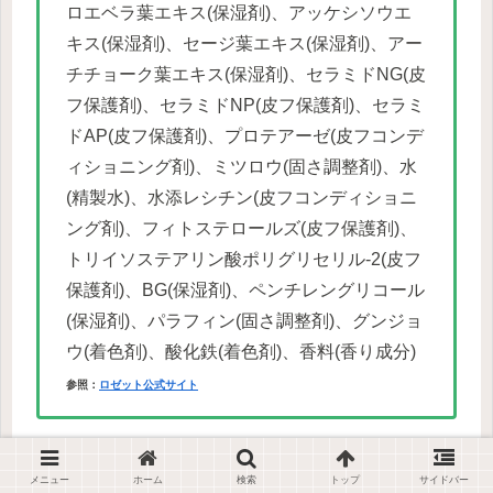
ロエベラ葉エキス(保湿剤)、アッケシソウエ
キス(保湿剤)、セージ葉エキス(保湿剤)、アー
チチョーク葉エキス(保湿剤)、セラミドNG(皮
フ保護剤)、セラミドNP(皮フ保護剤)、セラミ
ドAP(皮フ保護剤)、プロテアーゼ(皮フコンデ
ィショニング剤)、ミツロウ(固さ調整剤)、水
(精製水)、水添レシチン(皮フコンディショニ
ング剤)、フィトステロールズ(皮フ保護剤)、
トリイソステアリン酸ポリグリセリル-2(皮フ
保護剤)、BG(保湿剤)、ペンチレングリコール
(保湿剤)、パラフィン(固さ調整剤)、グンジョ
ウ(着色剤)、酸化鉄(着色剤)、香料(香り成分)
参照：
ロゼット公式サイト
ロゼット 夢みるバーム
メニュー
ホーム
検索
トップ
サイドバー