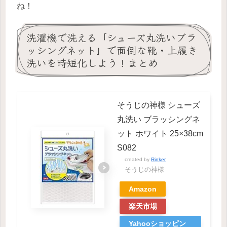
ね！
洗濯機で洗える「シューズ丸洗いブラ
ッシングネット」で面倒な靴・上履き
洗いを時短化しよう！まとめ
そうじの神様 シューズ
丸洗い ブラッシングネ
ット ホワイト 25×38cm
S082
created by
Rinker
そうじの神様
Amazon
楽天市場
Yahooショッピン