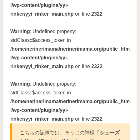
l/wp-content/plugins/yyi-
rinker/yyi_rinker_main.php
on line
2322
Warning
: Undefined property:
stdClass::$access_token in
/home/nerinerimama/nerinerimama.org/public_htm
l/wp-content/plugins/yyi-
rinker/yyi_rinker_main.php
on line
2322
Warning
: Undefined property:
stdClass::$access_token in
/home/nerinerimama/nerinerimama.org/public_htm
l/wp-content/plugins/yyi-
rinker/yyi_rinker_main.php
on line
2322
こちらの記事では、そうじの神様「
シューズ