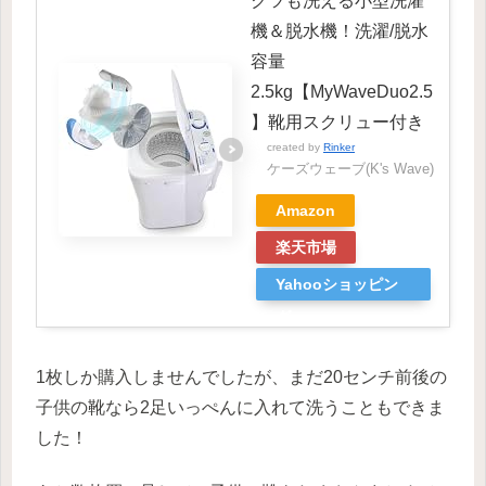
クツも洗える小型洗濯
機＆脱水機！洗濯/脱水
容量
2.5kg【MyWaveDuo2.5
】靴用スクリュー付き
created by
Rinker
ケーズウェーブ(K's Wave)
Amazon
楽天市場
Yahooショッピン
グ
1枚しか購入しませんでしたが、まだ20センチ前後の
子供の靴なら2足いっぺんに入れて洗うこともできま
した！