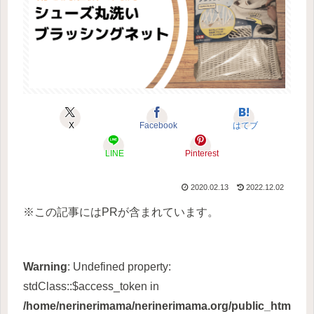
X
Facebook
はてブ
LINE
Pinterest
2020.02.13
2022.12.02
※この記事にはPRが含まれています。
Warning
: Undefined property:
stdClass::$access_token in
/home/nerinerimama/nerinerimama.org/public_htm