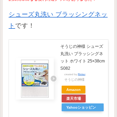
シューズ丸洗い ブラッシングネッ
ト
です！
そうじの神様 シューズ
丸洗い ブラッシングネ
ット ホワイト 25×38cm
S082
created by
Rinker
そうじの神様
Amazon
楽天市場
Yahooショッピン
グ