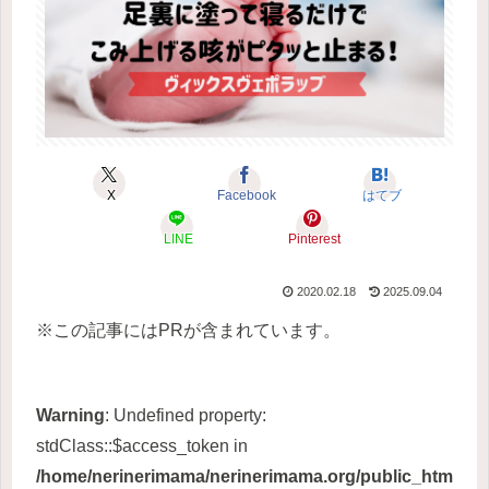
X
Facebook
はてブ
LINE
Pinterest
2020.02.18
2025.09.04
※この記事にはPRが含まれています。
Warning
: Undefined property:
stdClass::$access_token in
/home/nerinerimama/nerinerimama.org/public_htm