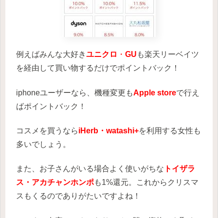
例えばみんな大好き
ユニクロ
・
GU
も楽天リーベイツ
を経由して買い物するだけでポイントバック！
iphoneユーザーなら、機種変更も
Apple store
で行え
ばポイントバック！
コスメを買うなら
iHerb・watashi+
を利用する女性も
多いでしょう。
また、お子さんがいる場合よく使いがちな
トイザラ
ス・アカチャンホンポ
も1%還元。これからクリスマ
スもくるのでありがたいですよね！