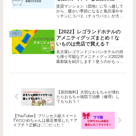
賃貸マンション（団地）に引っ越して
から、暖かい季節になると風呂場やキ
ッチンにコバエ（チョウバエ）が大量
発生するようになってしまい、自宅で
できる駆除方法を色々試してみまし
た！効果てきめんだったのは熱湯シャ
【2022】レゴランドホテルの
子育て
ワー・業務用殺虫剤ですが、なんとい
アメニティグッズまとめ！な
っても掃除が一番大切だと身に染みま
いものは売店で買える？
した。ダスキンなどのプロの清掃業者
にお願いするのもおすすめ！
名古屋レゴランドジャパンホテルの持
ち帰り可能なアメニティグッズ2022年
最新版を紹介します！使うのがもった
いない可愛いパッケージのアメニティ
がたくさんもらえます。
【原則無料】大切なおもちゃが壊れ
たらおもちゃ病院で治療（修理）し
てもらおう！
【YouTuber】プリンセス姫スイート
TVのひめちゃんは最近整形した？ア
イプチ？正解は〇〇だった！