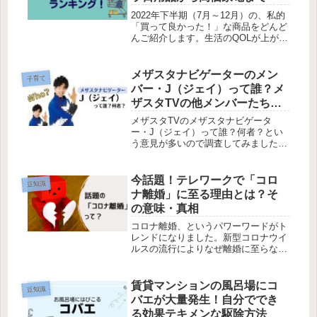
2022年下半期（7月～12月）の、私的
「買って良かった！」な商品をどんど
んご紹介します。生活のQOLが上がる
もの、プチプラなもの、盛りだくさん
です。楽天お買い物マラソンや
Amazonプライムデーなどのお得な日
メザスタナビゲーターのメン
子育て
に買い込むことが多いです。
バー・J（ジェイ）って誰？メ
ザスタTVの他メンバーたちも
何者？
メザスタTVのメザスタナビゲータ
ー・J（ジェイ）って誰？何者？とい
う意見が多いので調査してみましたら
真実が判明！他のメンバーたちも一体
何者なのか調べてみました。
今話題！テレワークで「コロ
豆知識
ナ離婚」に至る理由とは？そ
の意味・真相
コロナ離婚、というパワーワードがト
レンドになりました。新型コロナウイ
ルスの流行によりなぜ離婚に至らない
といけないのか？テレワーク・休校に
なり夫婦の不仲が加速した、などその
真相や理由を探ってみました。
賃貸マンションの風呂場にコ
豆知識
バエが大量発生！自分ででき
る効果テキメンな駆除方法