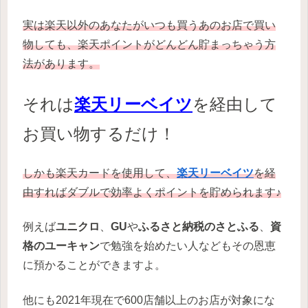
実は楽天以外のあなたがいつも買うあのお店で買い
物しても、楽天ポイントがどんどん貯まっちゃう方
法があります。
それは
楽天リーベイツ
を経由して
お買い物するだけ！
しかも楽天カードを使用して、
楽天リーベイツ
を経
由すればダブルで効率よくポイントを貯められます♪
例えば
ユニクロ
、
GU
や
ふるさと納税のさとふる
、
資
格のユーキャン
で勉強を始めたい人などもその恩恵
に預かることができますよ。
他にも2021年現在で600店舗以上のお店が対象にな