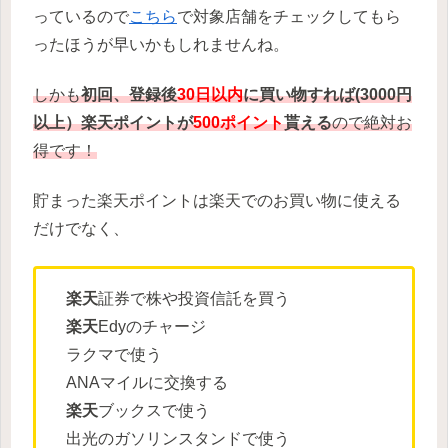
っているので
こちら
で対象店舗をチェックしてもら
ったほうが早いかもしれませんね。
しかも
初回、登録後
30日以内
に買い物すれば(3000円
以上）楽天ポイントが
500ポイント
貰える
ので絶対お
得です！
貯まった楽天ポイントは楽天でのお買い物に使える
だけでなく、
楽天
証券で株や投資信託を買う
楽天
Edyのチャージ
ラクマで使う
ANAマイルに交換する
楽天
ブックスで使う
出光のガソリンスタンドで使う