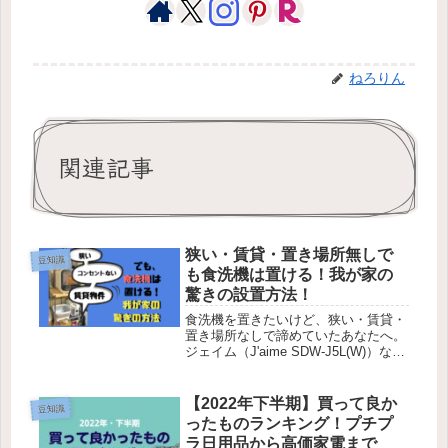
ねろりん
関連記事
狭い・賃貸・置き場所無しで
豆知識
も食洗機は置ける！我が家の
驚きの設置方法！
食洗機を置きたいけど、狭い・賃貸・
置き場所なしで諦めていたあなたへ。
ジェイム（J'aime SDW-J5L(W)）なら
シンクから離れた場所でも、工事不要
で今すぐ食洗機を設置できます！
【2022年下半期】買って良か
豆知識
ったものランキング！プチプ
ラ日用品から高価家電まで