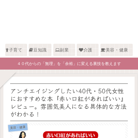
子育て
豆知識
副業
介護
美容・健康
４０代からの「無理」を「余裕」に変える裏技を教えます
アンチエイジングしたい40代・50代女性
におすすめな本『赤い口紅があればいい』
レビュー。雰囲気美人になる具体的な方法
がわかる！
美容・健康