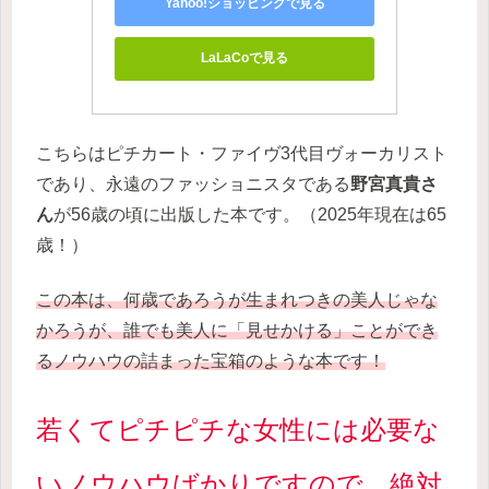
Yahoo!ショッピングで見る
LaLaCoで見る
こちらはピチカート・ファイヴ3代目ヴォーカリスト
であり、永遠のファッショニスタである
野宮真貴さ
ん
が56歳の頃に出版した本です。（2025年現在は65
歳！）
この本は、何歳であろうが生まれつきの美人じゃな
かろうが、誰でも美人に「見せかける」ことができ
るノウハウの詰まった宝箱のような本です！
若くてピチピチな女性
には
必要
な
い
ノウハウ
ばかりです
ので、絶対