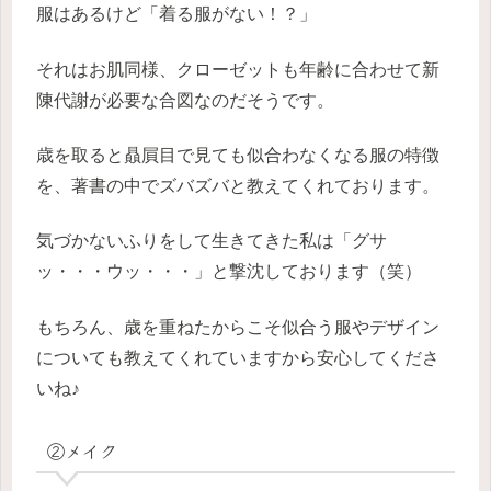
服はあるけど「着る服がない！？」
それはお肌同様、クローゼットも年齢に合わせて新
陳代謝が必要な合図なのだそうです。
歳を取ると贔屓目で見ても似合わなくなる服の特徴
を、著書の中でズバズバと教えてくれております。
気づかないふりをして生きてきた私は「グサ
ッ・・・ウッ・・・」と撃沈しております（笑）
もちろん、歳を重ねたからこそ似合う服やデザイン
についても教えてくれていますから安心してくださ
いね♪
②メイク