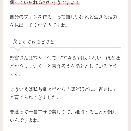
保っていられるのだそうですよ！
自分のファンを作る、って難しいけれど生きる活力
を見出してくれそうですね。
③なんでもほどほどに
野宮さんは常々「何でも“すぎる”は良くない。ほどほ
どがうまくいく」と言う考えを指針としているそう
です。
そういえば私も常々母から「ほどほどに、普通に」
と育てられてきました。
普通って一番幸せで美しくて、維持することが難し
いんですよね。