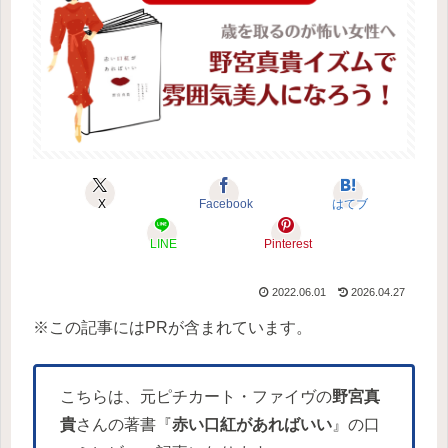
X
Facebook
はてブ
LINE
Pinterest
2022.06.01
2026.04.27
※この記事にはPRが含まれています。
こちらは、元ピチカート・ファイヴの
野宮真
貴
さんの著書『
赤い口紅があればいい
』の口