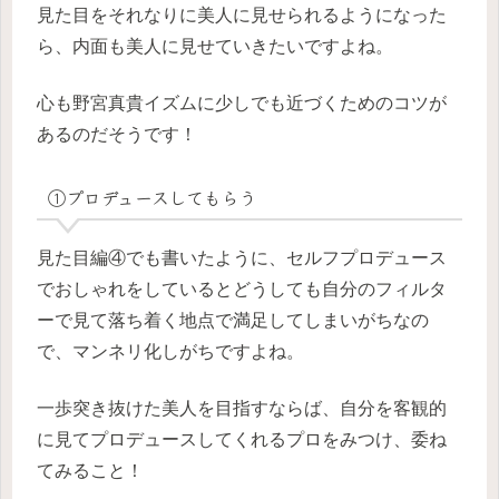
見た目をそれなりに美人に見せられるようになった
ら、内面も美人に見せていきたいですよね。
心も野宮真貴イズムに少しでも近づくためのコツが
あるのだそうです！
①プロデュースしてもらう
見た目編④でも書いたように、セルフプロデュース
でおしゃれをしているとどうしても自分のフィルタ
ーで見て落ち着く地点で満足してしまいがちなの
で、マンネリ化しがちですよね。
一歩突き抜けた美人を目指すならば、自分を客観的
に見てプロデュースしてくれるプロをみつけ、委ね
てみること！