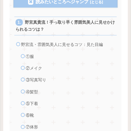
読みたいところへジャンプ
野宮真貴流！手っ取り早く雰囲気美人に見せかけ
られるコツは？
野宮流・雰囲気美人に見せるコツ：見た目編
①服
②メイク
③写真写り
④髪型
⑤下着
⑥靴
⑦体形