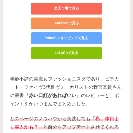
楽天市場で見る
Amazonで見る
Yahoo!ショッピングで見る
LaLaCoで見る
年齢不詳の美魔女ファッショニスタであり、ピチカ
ート・ファイヴ3代目ヴォーカリストの野宮真貴さん
の著書『
赤い口紅があればいい
』のレビューと、ポ
イントをかいつまんでまとめました。
どのページのノウハウから実践しても「
私、昨日よ
り美人かも
？
」と自分をアップデートさせてくれる