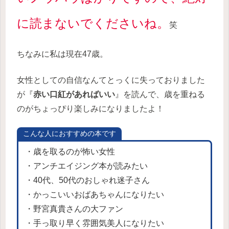
に
読まないでくださいね。
笑
ちなみに私は現在47歳。
女性としての自信なんてとっくに失っておりました
が『
赤い口紅があればいい
』を読んで、歳を重ねる
のがちょっぴり楽しみになりましたよ！
こんな人におすすめの本です
・歳を取るのが怖い女性
・アンチエイジング本が読みたい
・40代、50代のおしゃれ迷子さん
・かっこいいおばあちゃんになりたい
・野宮真貴さんの大ファン
・手っ取り早く雰囲気美人になりたい