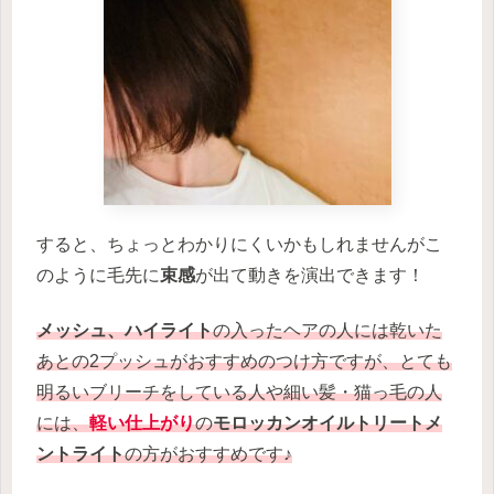
すると、ちょっとわかりにくいかもしれませんがこ
のように毛先に
束感
が出て動きを演出できます！
メッシュ、ハイライト
の入ったヘアの人には乾いた
あとの2プッシュがおすすめのつけ方ですが、とても
明るいブリーチをしている人や細い髪・猫っ毛の人
には、
軽い仕上がり
の
モロッカンオイルトリートメ
ントライト
の
方
が
おすすめです♪