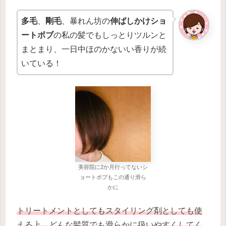
多毛
、
剛毛
、暴れん坊の
伸ばしかけショ
ートボブ
の私の髪でもしっとりツルンと
まとまり、一日中ほのかないい香りが続
いている！
美容院に2か月行ってないシ
ョートボブもこの通り滑ら
かに
トリートメントとしてもスタイリング剤としても使
える上、どんな髪質でも滑らかに扱いやすくしてく