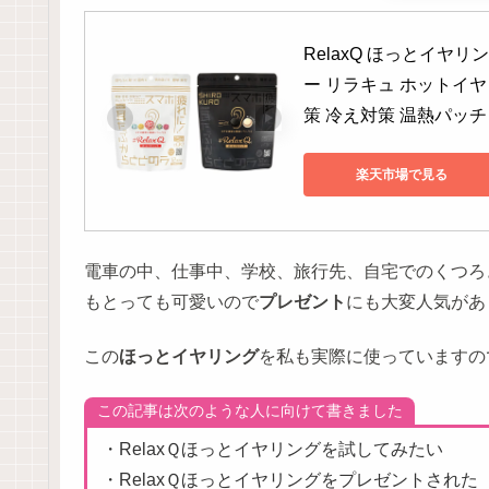
RelaxQ ほっとイヤ
ー リラキュ ホットイヤリ
策 冷え対策 温熱パッチ
楽天市場で見る
電車の中、仕事中、学校、旅行先、自宅でのくつろ
もとっても可愛いので
プレゼント
にも大変人気があ
この
ほっとイヤリング
を私も実際に使っていますの
この記事は次のような人に向けて書きました
・RelaxＱほっとイヤリングを試してみたい
・RelaxＱほっとイヤリングをプレゼントされた