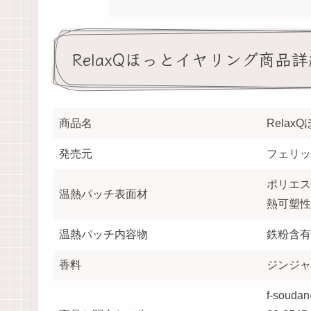
RelaxQほっとイヤリング商品詳
商品名
Rela
発売元
フェリッ
ポリエス
温熱パッチ表面材
熱可塑性
温熱パッチ内容物
鉄粉含有
香料
ジンジャ
f-soudan