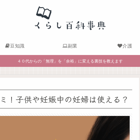
豆知識
副業
介護
４０代からの「無理」を「余裕」に変える裏技を教えます
口コミ！子供や妊娠中の妊婦は使える？