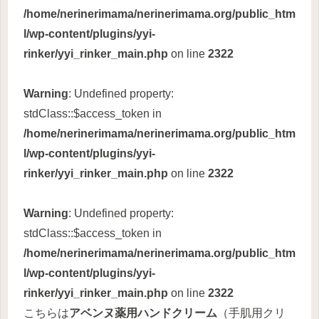
/home/nerinerimama/nerinerimama.org/public_htm
l/wp-content/plugins/yyi-
rinker/yyi_rinker_main.php
on line
2322
Warning
: Undefined property:
stdClass::$access_token in
/home/nerinerimama/nerinerimama.org/public_htm
l/wp-content/plugins/yyi-
rinker/yyi_rinker_main.php
on line
2322
Warning
: Undefined property:
stdClass::$access_token in
/home/nerinerimama/nerinerimama.org/public_htm
l/wp-content/plugins/yyi-
rinker/yyi_rinker_main.php
on line
2322
こちらは
アベンヌ薬用ハンドクリーム
（手肌用クリ