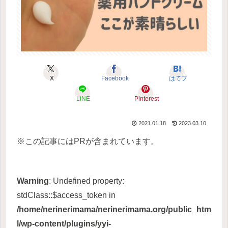
X
Facebook
はてブ
LINE
Pinterest
2021.01.18
2023.03.10
※この記事にはPRが含まれています。
Warning
: Undefined property:
stdClass::$access_token in
/home/nerinerimama/nerinerimama.org/public_htm
l/wp-content/plugins/yyi-