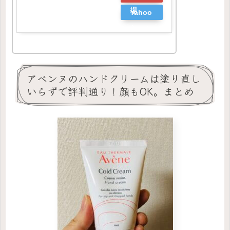
場
Yahoo
ショッ
ピング
アベンヌのハンドクリームは塗り直し
いらずで評判通り！顔もOK。まとめ