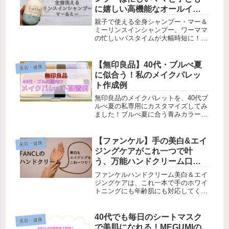
に嬉しい高機能なオールイン
ワンシャンプー
親子で使える全身シャンプー・マー＆
ミーリンスインシャンプー。ワーママ
の忙しいバスタイムが大幅時短に！ノ
ンシリコンなので子供の髪の毛にも安
心して使えます。オレンジとカモミー
ルの爽やかな香りで全身包んでくれま
【無印良品】40代・ブルべ夏
美容・健康
す。
に似合う！私のメイクパレッ
ト作成例
無印良品のメイクパレットを、40代ブ
ルべ夏の私専用にカスタマイズしてみ
ました！ブルべ夏に合う青みカラーを
中心に配置したところ、手軽なお化粧
直し完全セットが完成しました！
【ファンケル】手の美白&エイ
美容・健康
ジングケアがこれ一つで叶
う、万能ハンドクリーム口コ
ミ！
ファンケルハンドクリーム美白＆エイ
ジングケアは、これ一本で手のホワイ
トニングにも年齢肌にも対応してくれ
ます！無香料で使いやすいので毎日こ
まめに塗れます。
40代でも毎日のシートマスク
美容・健康
で美肌になれる！MEGUMIの