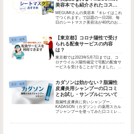
美容本でも紹介されたコスパ
の良いシートマスクやオスス
MEGUMIさんの美容本『キレイはこれ
メ品まとめ
でつくれます』で話題の一日2回、毎
日のシートマスク美容法が40代のお肌
も美肌に導いてくれます！実際に私が
使ってみて、毎日シートマスクをする
のならコスパと使いやすさが大切と実
【東京都】コロナ陽性で受け
美容・健康
感しましたので、私おすすめのシート
られる配食サービスの内容
マスクをご紹介していきます。
は？
東京都では2023年5月7日までは、コ
ロナウイルス陽性確定で宅配の配食サ
ービスを受けることができました。そ
の詳細内容とサービスを受けた方法を
備忘録として残しておきます。
カダソンは効かない？脂漏性
美容・健康
皮膚炎用シャンプーの口コミ
とお試し・サンプルについて
脂漏性皮膚炎に良いシャンプー、
KADASON（カダソン）の薬用スカル
プシャンプーを使ってみた口コミレビ
ューと価格の比較です！「怪しい？」
と心配になる人もいますが、製薬会社
の開発した素晴らしいシャンプーなの
で心配はいりません。菌が好む脂分を