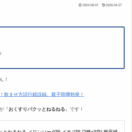
2024.08.07
2026.04.27
る
ん！
！飲ませ方試行錯誤録。親子喧嘩勃発！
が『
おくすりパクッとねるねる
』です！
とねるねる メロンソーダ味 イチゴ味 (2種×3袋) 服薬補