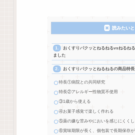
読みたいと
おくすりパクッとねるねるvsねるね
ました
おくすりパクッとねるねるの商品特長
特長①病院との共同研究
特長②アレルギー性物質不使用
③1歳から使える
④お菓子感覚で楽しく作れる
⑤薬の嫌な苦みやにおいを感じにくくし
⑥賞味期限が長く、個包装で長期保存が