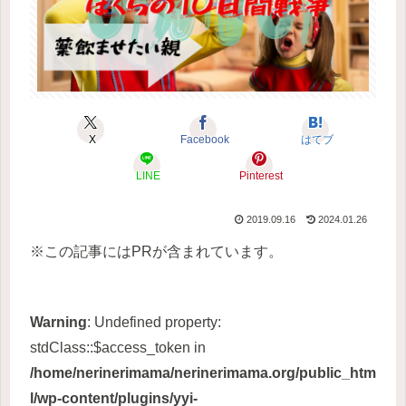
X
Facebook
はてブ
LINE
Pinterest
2019.09.16
2024.01.26
※この記事にはPRが含まれています。
Warning
: Undefined property:
stdClass::$access_token in
/home/nerinerimama/nerinerimama.org/public_htm
l/wp-content/plugins/yyi-