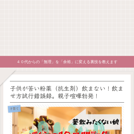
４０代からの「無理」を「余裕」に変える裏技を教えます
子供が苦い粉薬（抗生剤）飲まない！飲ま
せ方試行錯誤録。親子喧嘩勃発！
子育て