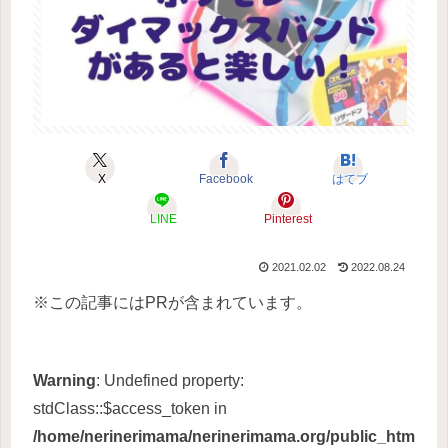
X
Facebook
はてブ
LINE
Pinterest
2021.02.02
2022.08.24
※この記事にはPRが含まれています。
Warning
: Undefined property:
stdClass::$access_token in
/home/nerinerimama/nerinerimama.org/public_htm