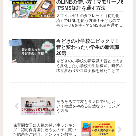
のLINEの使い方！マモリーノ6
す！
でSMS認証を通す方法
スマイルゼミのタブレット（初期化
済）でLINEを使う方法！子どものマ
モリーノ6を使ってSMS認証を通す手
順に特化して解説します。認証番号が
届かないトラブルの解決法や、安全に
使うための初期設定も解説。
今どきの小学校にビックリ！
子育て
昔と変わった小学生の新常識
20選
今どきの小学校の新常識！昔とは大き
く変化した小学校の生活様式。時代の
移り変わりやコロナ禍を経たことで、
現在の小学校は昔と色々と変わってお
り驚きます。
そろそろママ友とタメ口で話した
い！敬語をやめる自然なタイミング
や方法
保育園女子に人気の習い事ランキン
グ！認可保育園に通う女の子に聞い
た結果をご紹介。オンライン教室も