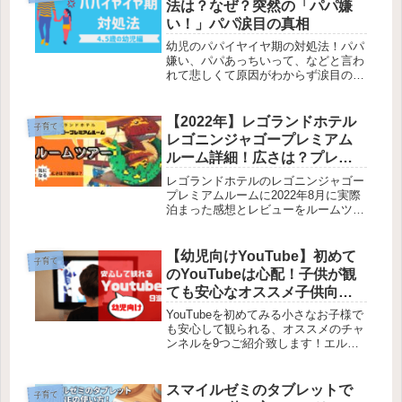
法は？なぜ？突然の「パパ嫌
へ相談しましょう。
い！」パパ涙目の真相
幼児のパパイヤイヤ期の対処法！パパ
嫌い、パパあっちいって、などと言わ
れて悲しくて原因がわからず涙目のパ
パさんファイトです！突然始まる3・
4・5歳前後の幼児のパパイヤイヤ期。
一過性のものですが落ち込むパパもい
【2022年】レゴランドホテル
子育て
るでしょう。大丈夫です！その理由を
レゴニンジャゴープレミアム
ふまえパパイヤイヤ期への効果的な対
ルーム詳細！広さは？プレミ
処法を考えました。実際に我が家で効
アムプラスとの違いは？
果があったものをご紹介します。
レゴランドホテルのレゴニンジャゴー
プレミアムルームに2022年8月に実際
泊まった感想とレビューをルームツア
ーしながらご紹介します！
【幼児向けYouTube】初めて
子育て
のYouTubeは心配！子供が観
ても安心なオススメ子供向け
チャンネル9選
YouTubeを初めてみる小さなお子様で
も安心して観られる、オススメのチャ
ンネルを9つご紹介致します！エルサ
ゲートだけでなく不快な音声・テー
マ・グロテスクな描写などのないもの
を選びました。我が家でもいつも安心
スマイルゼミのタブレットで
子育て
して視聴しているチャンネルばかりで