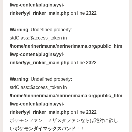
l/wp-content/plugins/yyi-
rinker/yyi_rinker_main.php
on line
2322
Warning
: Undefined property:
stdClass::$access_token in
/home/nerinerimama/nerinerimama.org/public_htm
l/wp-content/plugins/yyi-
rinker/yyi_rinker_main.php
on line
2322
Warning
: Undefined property:
stdClass::$access_token in
/home/nerinerimama/nerinerimama.org/public_htm
l/wp-content/plugins/yyi-
rinker/yyi_rinker_main.php
on line
2322
ポケモンファン、メザスタファンならば絶対に欲し
い
ポケモンダイマックスバンド
！！