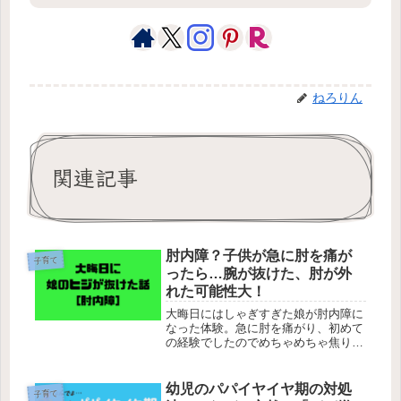
ねろりん
関連記事
肘内障？子供が急に肘を痛が
子育て
ったら…腕が抜けた、肘が外
れた可能性大！
大晦日にはしゃぎすぎた娘が肘内障に
なった体験。急に肘を痛がり、初めて
の経験でしたのでめちゃめちゃ焦りま
したが、適切な処置を受ければすぐに
回復する症状ですのでご安心を！もし
あなたのお子様も同じような症状でし
幼児のパパイヤイヤ期の対処
子育て
たら、まずは小児科もしくは整形外科