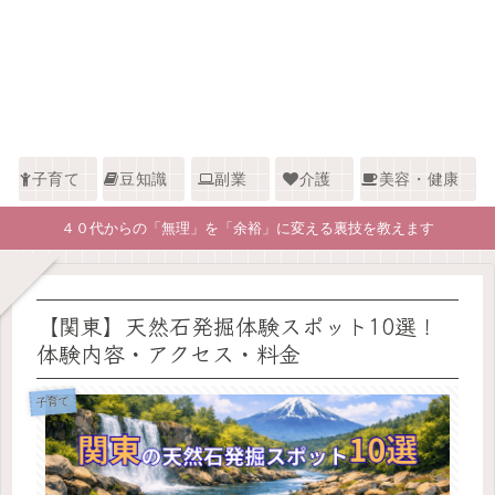
子育て
豆知識
副業
介護
美容・健康
４０代からの「無理」を「余裕」に変える裏技を教えます
【関東】天然石発掘体験スポット10選！
体験内容・アクセス・料金
子育て