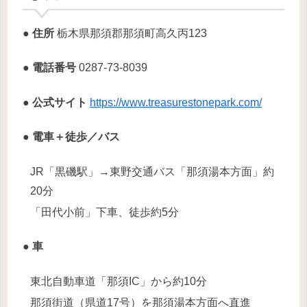
● 住所
栃木県那須郡那須町高久丙123
● 電話番号
0287-73-8039
● 公式サイト
https://www.treasurestonepark.com/
● 電車＋徒歩／バス
JR「黒磯駅」→東野交通バス「那須湯本方面」約
20分
「田代小前」下車、徒歩約5分
● 車
東北自動車道「那須IC」から約10分
那須街道（県道17号）を那須湯本方面へ直進