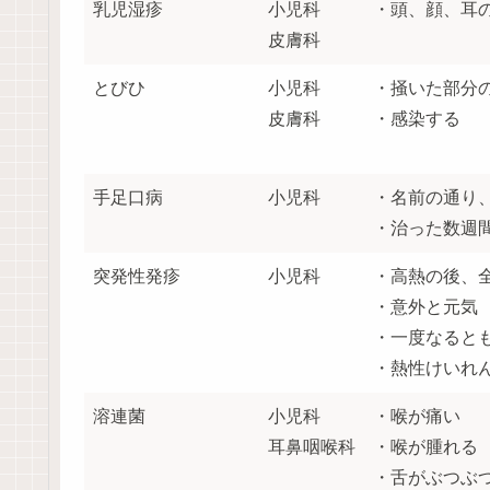
乳児湿疹
小児科
・頭、顔、耳
皮膚科
とびひ
小児科
・掻いた部分
皮膚科
・感染する
手足口病
小児科
・名前の通り
・治った数週
突発性発疹
小児科
・高熱の後、
・意外と元気
・一度なると
・熱性けいれ
溶連菌
小児科
・喉が痛い
耳鼻咽喉科
・喉が腫れる
・舌がぶつぶ