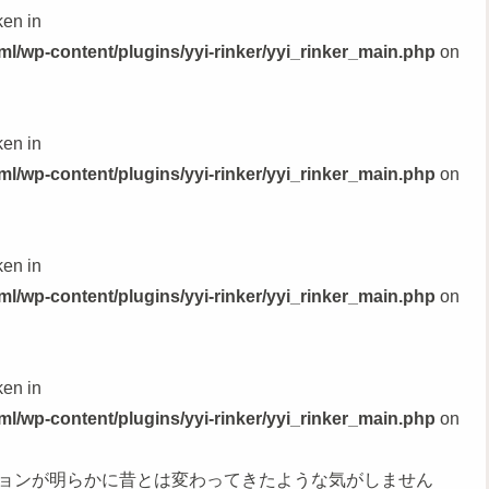
ken in
l/wp-content/plugins/yyi-rinker/yyi_rinker_main.php
on
ken in
l/wp-content/plugins/yyi-rinker/yyi_rinker_main.php
on
ken in
l/wp-content/plugins/yyi-rinker/yyi_rinker_main.php
on
ken in
l/wp-content/plugins/yyi-rinker/yyi_rinker_main.php
on
ョンが明らかに昔とは変わってきたような気がしません