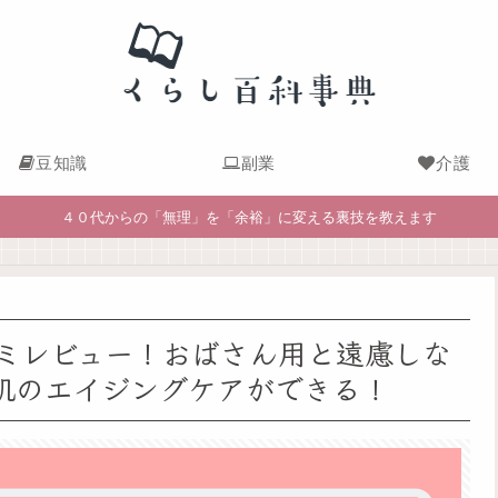
豆知識
副業
介護
４０代からの「無理」を「余裕」に変える裏技を教えます
ミレビュー！おばさん用と遠慮しな
肌のエイジングケアができる！