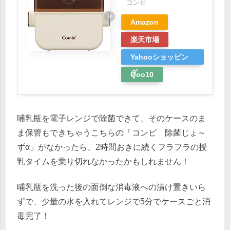
コンビ
Amazon
楽天市場
Yahooショッピン
グ
Qoo10
哺乳瓶を電子レンジで除菌できて、そのケースのま
ま保管もできちゃうこちらの「コンビ 除菌じょ～
ずα」がなかったら、2時間おきに続くフラフラの授
乳タイムを乗り切れなかったかもしれません！
哺乳瓶を洗った後の面倒な消毒液への漬け置きいら
ずで、少量の水を入れてレンジで5分でケースごと消
毒完了！