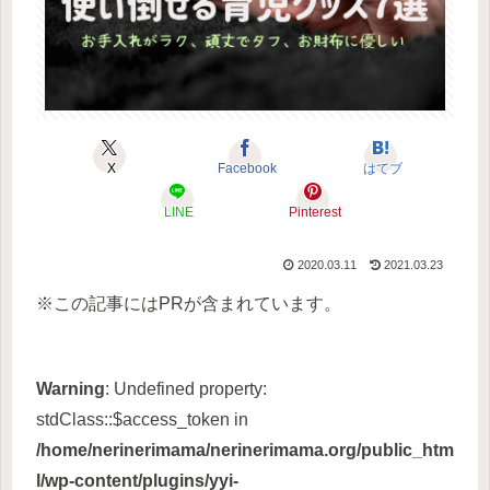
X
Facebook
はてブ
LINE
Pinterest
2020.03.11
2021.03.23
※この記事にはPRが含まれています。
Warning
: Undefined property:
stdClass::$access_token in
/home/nerinerimama/nerinerimama.org/public_htm
l/wp-content/plugins/yyi-