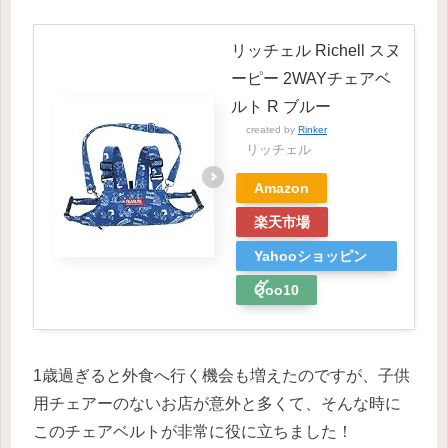
リッチェル Richell スヌ
ーピー 2WAYチェアベ
ルト R ブルー
created by
Rinker
リッチェル
Amazon
楽天市場
Yahooショッピン
グ
Qoo10
1歳過ぎると外食へ行く機会も増えたのですが、子供
用チェアーのないお店が意外と多くて、そんな時に
このチェアベルトが非常に役に立ちました！