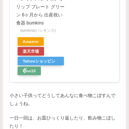
リップ プレート グリー
ン 6ヶ月から 出産祝い
食器 bumkins
bumkins(バンキンス)
Amazon
楽天市場
Yahooショッピン
グ
Qoo10
小さい子供ってどうしてあんなに食べ物こぼすんで
しょうね。
一日一回は、お皿ひっくり返したり、飲み物こぼし
たり！