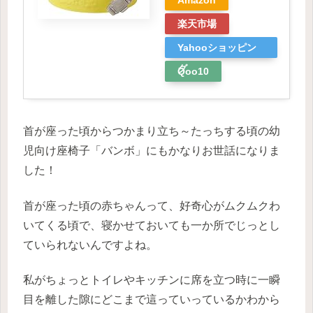
Amazon
楽天市場
Yahooショッピン
グ
Qoo10
首が座った頃からつかまり立ち～たっちする頃の幼
児向け座椅子「バンボ」にもかなりお世話になりま
した！
首が座った頃の赤ちゃんって、好奇心がムクムクわ
いてくる頃で、寝かせておいても一か所でじっとし
ていられないんですよね。
私がちょっとトイレやキッチンに席を立つ時に一瞬
目を離した隙にどこまで這っていっているかわから