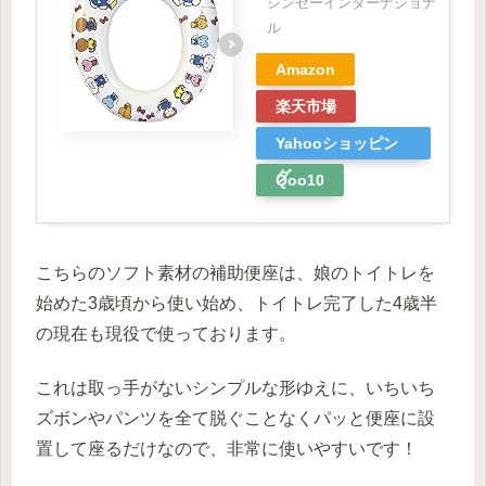
シンセーインターナショナ
ル
Amazon
楽天市場
Yahooショッピン
グ
Qoo10
こちらのソフト素材の補助便座は、娘のトイトレを
始めた3歳頃から使い始め、トイトレ完了した4歳半
の現在も現役で使っております。
これは取っ手がないシンプルな形ゆえに、いちいち
ズボンやパンツを全て脱ぐことなくパッと便座に設
置して座るだけなので、非常に使いやすいです！