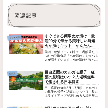
関連記事
すぐできる簡単ぬか漬け！最
美容・健康
短90分で漬かる美味しい時短
ぬか漬けキット「かんたんぬ
か美人」
菌活・腸活ブーム到来で、乳酸菌たっ
ぷりの発酵食品「ぬか漬け」を食べる
人が増えています！ぬか漬けが食べた
い量だけすぐできる、時短ぬか漬けセ
ット「かんたんぬか美人」のご紹介で
す。粉末なので保管も簡単、水でもど
目白庭園のカルガモ親子・紅
豆知識
してたったの90分で美味しいぬか漬け
葉の見頃はいつ？入場料無料
が完成するので、今までできなかった
で癒される日本庭園
ような食材にもチャレンジできます。
アウトドアにもぴったり！手軽に乳酸
目白庭園は毎年5月～7月頃にカルガモ
菌生活しませんか。
の親子の様子が話題になったり、秋に
はライトアップが楽しめる入場料無料
の美しい日本庭園です。大きな錦鯉や
滝のある庭園の散歩も癒されます。和
室では毎月イベントが開催されたりお