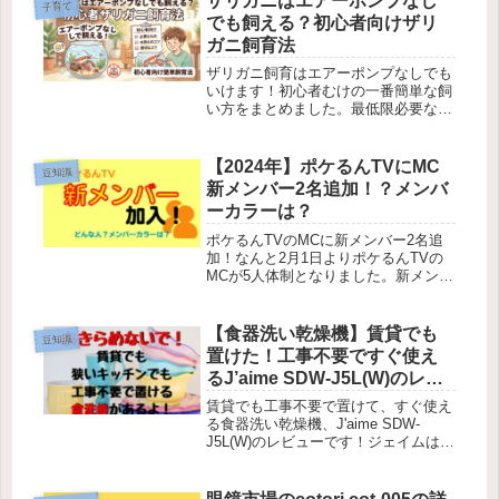
ザリガニはエアーポンプなし
子育て
茶を楽しむこともできます。
でも飼える？初心者向けザリ
ガニ飼育法
ザリガニ飼育はエアーポンプなしでも
いけます！初心者むけの一番簡単な飼
い方をまとめました。最低限必要なも
のと、ザリガニ飼育における注意点を
しっかり読んでお迎えしましょう！
【2024年】ポケるんTVにMC
豆知識
新メンバー2名追加！？メンバ
ーカラーは？
ポケるんTVのMCに新メンバー2名追
加！なんと2月1日よりポケるんTVの
MCが5人体制となりました。新メンバ
ーはりりちゃん、たいちゃんです。元
ポケモンセンターの店員さんですので
ポケモン愛や知識はメンバーに負けず
【食器洗い乾燥機】賃貸でも
豆知識
劣らず。どんな人？メンバーカラー
置けた！工事不要ですぐ使え
は？
るJ’aime SDW-J5L(W)のレビ
ュー！
賃貸でも工事不要で置けて、すぐ使え
る食器洗い乾燥機、J'aime SDW-
J5L(W)のレビューです！ジェイムは狭
いキッチン、コンセントのないキッチ
ン、工事の出来ない賃貸物件でも今す
ぐ置ける食洗機です！排水をバケツ等