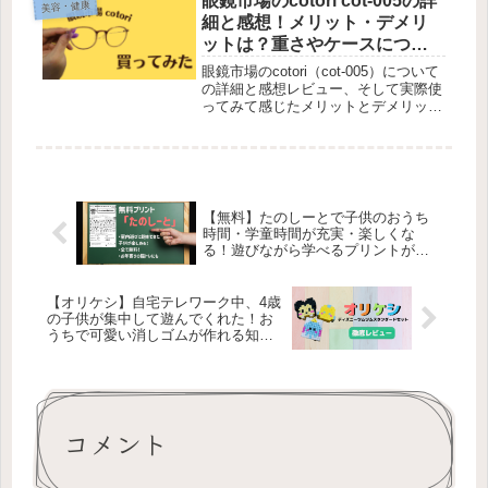
眼鏡市場のcotori cot-005の詳
美容・健康
にすればシンクから離れた場所にでも
細と感想！メリット・デメリ
置けます。
ットは？重さやケースについ
ても
眼鏡市場のcotori（cot-005）について
の詳細と感想レビュー、そして実際使
ってみて感じたメリットとデメリット
までまとめてみました！オシャレなボ
ストン型のメガネは誰でも知的かつ個
性的にみせてくれる上にビジネスシー
ンでもカジュアルシーンでも使える気
軽さが好きです！
【無料】たのしーとで子供のおうち
時間・学童時間が充実・楽しくな
る！遊びながら学べるプリントが全
部無料
【オリケシ】自宅テレワーク中、4歳
の子供が集中して遊んでくれた！お
うちで可愛い消しゴムが作れる知育
玩具
コメント