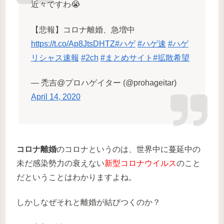
近々ですわ😭
【悲報】コロナ離婚、急増中
https://t.co/Ap8JtsDHTZ
#ハゲ
#ハゲ速
#ハゲ
リシャス速報
#2ch
#まとめサイト
#拡散希望
— 禿吉@プロハゲイター (@prohageitar)
April 14, 2020
コロナ離婚
のコロナというのは、世界中に蔓延中の
未だ感染勢力の衰えない
新型コロナウイルス
のこと
だということはわかりますよね。
しかしなぜそれと離婚が結びつくのか？