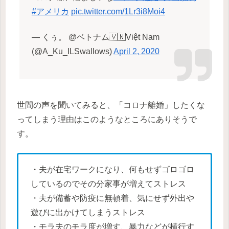
#アメリカ
pic.twitter.com/1Lr3i8Moi4
— くぅ。 @ベトナム🇻🇳Việt Nam
(@A_Ku_ILSwallows)
April 2, 2020
世間の声を聞いてみると、「コロナ離婚」したくな
ってしまう理由はこのようなところにありそうで
す。
・夫が在宅ワークになり、何もせずゴロゴロ
しているのでその分家事が増えてストレス
・夫が備蓄や防疫に無頓着、気にせず外出や
遊びに出かけてしまうストレス
・モラ夫のモラ度が増す、暴力などが横行す