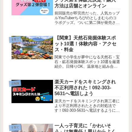
方法は店舗とオンライン
前回販売が即完売だった、人気カップ
ルYouTuberちろぴのとしまむらのコ
ラボグッズ。ついに第二弾が発売され
ます！ラインナップと購入方法をまと
めました。
【関東】天然石発掘体験スポ
子育て
ット10選！体験内容・アクセ
ス・料金
関東で小学生が夢中になる天然石・宝
石・鉱石発掘体験スポット10選を厳選
紹介。日帰りOK、温泉地と組み合わ
せた家族旅行にも最適。アクセス・料
金・周辺観光まで詳しく解説し、初め
ての宝石探しでも安心。
楽天カードをスキミングされ
豆知識
不正利用された！092-303-
5631へ電話しよう
楽天カードをスキミングされ第三者に
より不正利用されたときの対処法で
す！092-303-5631へ電話するようにメ
ールが届いたので電話したら、すぐに
カード停止・引き落とし中止の措置が
取られました。092-303-5631は楽天カ
一人っ子育児に「かわいそ
子育て
ード株式会社の電話番号ですので安全
う」は無責任！周りからよく