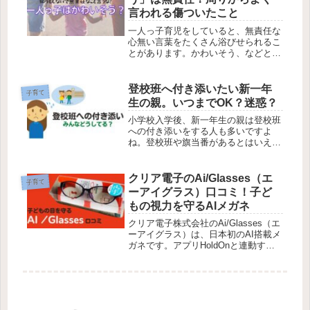
です！
言われる傷ついたこと
一人っ子育児をしていると、無責任な
心無い言葉をたくさん浴びせられるこ
とがあります。かわいそう、などと言
われても気にすることはありません！
実際私も夫も一人っ子ですが一度もそ
んなことを思ったこともないし、我が
登校班へ付き添いたい新一年
子育て
家の一人っ子の娘もコミュニケーショ
生の親。いつまでOK？迷惑？
ン上手な明るい子に育ち、外遊びも家
で遊ぶことも大好きなようです。
小学校入学後、新一年生の親は登校班
への付き添いをする人も多いですよ
ね。登校班や旗当番があるとはいえ心
配です。付き添いはいつまでOK？迷
惑がられることもある？親の付き添い
によるメリット・デメリットや実際に
クリア電子のAi/Glasses（エ
子育て
起こりうる登校時のトラブルなどをま
ーアイグラス）口コミ！子ど
とめてみました。
もの視力を守るAIメガネ
クリア電子株式会社のAi/Glasses（エ
ーアイグラス）は、日本初のAI搭載メ
ガネです。アプリHoldOnと連動する
ことにより、振動アラームで子どもや
大人の目と姿勢を健やかに保ってくれ
るハイテク見守りメガネです！