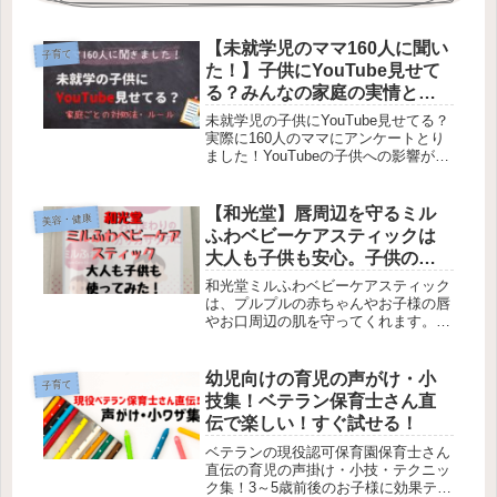
【未就学児のママ160人に聞い
子育て
た！】子供にYouTube見せて
る？みんなの家庭の実情とル
ール・工夫・対策
未就学児の子供にYouTube見せてる？
実際に160人のママにアンケートとり
ました！YouTubeの子供への影響が心
配だけど、知育にもなるし育児の合間
にかなりお世話になってる…。みんな
のおうちの実情と、対策をまとめまし
【和光堂】唇周辺を守るミル
美容・健康
た！
ふわベビーケアスティックは
大人も子供も安心。子供の初
めてのリップクリームに。
和光堂ミルふわベビーケアスティック
は、プルプルの赤ちゃんやお子様の唇
やお口周辺の肌を守ってくれます。ス
ティックリップタイプで使いやすく、
どこにでも持ち運びできます！子供の
初めてのリップクリームに。また大人
幼児向けの育児の声がけ・小
子育て
の敏感肌にもＯＫ。
技集！ベテラン保育士さん直
伝で楽しい！すぐ試せる！
ベテランの現役認可保育園保育士さん
直伝の育児の声掛け・小技・テクニッ
ク集！3～5歳前後のお子様に効果テキ