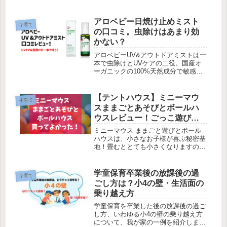
メンです。先生の言うことは聞くけれ
ど親の言うことはちっとも聞かない、
と手を焼いているママパパに是非試し
アロベビー日焼け止めミスト
子育て
ていただきたいです。
の口コミ。虫除けはあまり効
かない？
アロベビーUV&アウトドアミストは一
本で虫除けとUVケアの二役。国産オ
ーガニックの100%天然成分で敏感肌
や赤ちゃんも安心して一年中使えま
す！虫よけは専用品に比べるとやや弱
く、効果が弱い気がしましたがこまめ
【テントハウス】ミニーマウ
子育て
に塗りなおせば大丈夫です！その分お
スままごとあそびとボールハ
肌に優しいので炎症を起こしたりする
ウスレビュー！ごっこ遊び・
ことはありませんでした♪
秘密基地・クールダウン・一
ミニーマウス ままごと遊びとボール
人時間に。
ハウスは、小さなお子様が喜ぶ秘密基
地！畳むととても小さくなりますので
狭い家でも大丈夫です♪ごっこ遊びで
きるだけでなく、子供にとって初めて
一人になれる空間でもあるので、ケン
学童保育卒業後の放課後の過
子育て
カの後のクールダウンなどにもおすす
ごし方は？小4の壁・生活面の
めです。
乗り越え方
学童保育を卒業した後の放課後の過ご
し方、いわゆる小4の壁の乗り越え方
について、我が家の一例を紹介しま