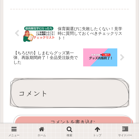
す。GPS・キッズ携帯・信頼できるマ
マ友たち・そして夫の在宅勤務に頼り
ながら我が家はなんとか乗り越えつつ
あります。
保育園選びに失敗したくない！見学
時に質問しておくべきチェックリス
ト！
【ちろぴの】しまむらグッズ第一
弾、再販期間終了！全品受注販売で
した
コメント
コメントを書き込む
メニュー
ホーム
検索
トップ
サイドバー