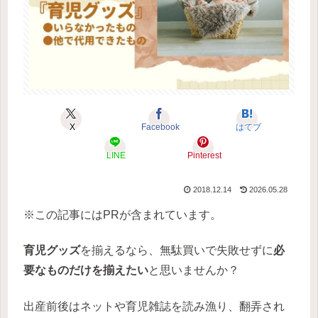
X
Facebook
はてブ
LINE
Pinterest
2018.12.14
2026.05.28
※この記事にはPRが含まれています。
育児グッズ
を揃えるなら、無駄買いで失敗せずに
必
要なものだけを揃えたい
と思いませんか？
出産前後はネットや育児雑誌を読み漁り、翻弄され