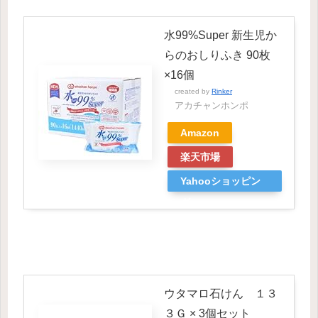
水99%Super 新生児か
らのおしりふき 90枚
×16個
created by
Rinker
アカチャンホンポ
Amazon
楽天市場
Yahooショッピン
グ
ウタマロ石けん １３
３Ｇ × 3個セット