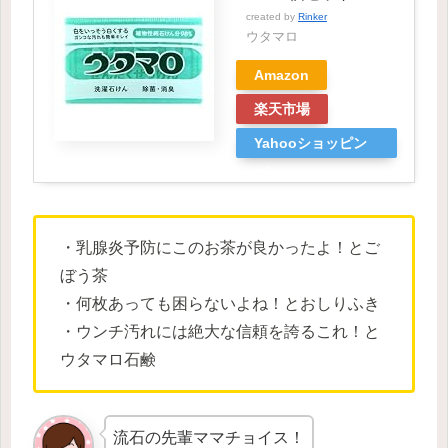
created by
Rinker
ウタマロ
Amazon
楽天市場
Yahooショッピン
グ
・乳腺炎予防にこのお茶が良かったよ！とご
ぼう茶
・何枚あっても困らないよね！とおしりふき
・ウンチ汚れには絶大な信頼を誇るこれ！と
ウタマロ石鹸
流石の先輩ママチョイス！