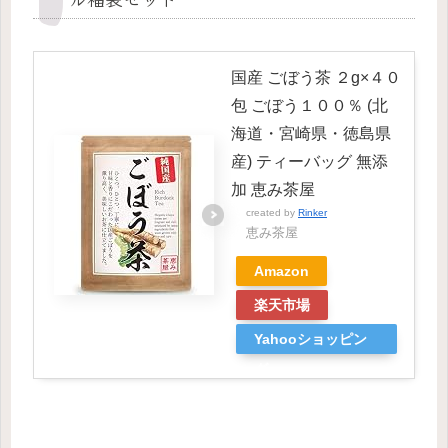
国産 ごぼう茶 ２g×４０
包 ごぼう１００％ (北
海道・宮崎県・徳島県
産) ティーバッグ 無添
加 恵み茶屋
created by
Rinker
恵み茶屋
Amazon
楽天市場
Yahooショッピン
グ