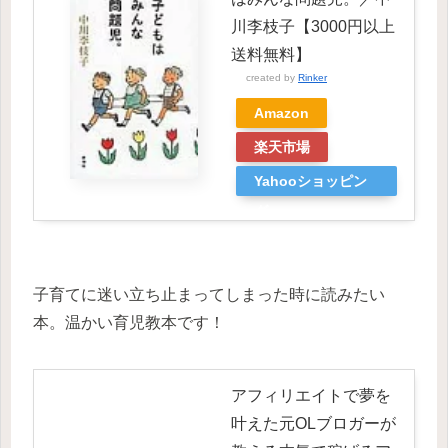
川李枝子【3000円以上
送料無料】
created by
Rinker
Amazon
楽天市場
Yahooショッピン
グ
子育てに迷い立ち止まってしまった時に読みたい
本。温かい育児教本です！
アフィリエイトで夢を
叶えた元OLブロガーが