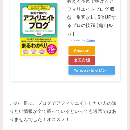
教える本気で稼げるア
フィリエイトブログ 収
益・集客が1．5倍UPす
るプロの技79 [ 亀山ル
カ ]
created by
Rinker
Amazon
楽天市場
Yahooショッピン
グ
この一冊に、ブログでアフィリエイトしたい人の知
りたい情報が全て載っているといっても過言ではあ
りませんでした！オススメ！