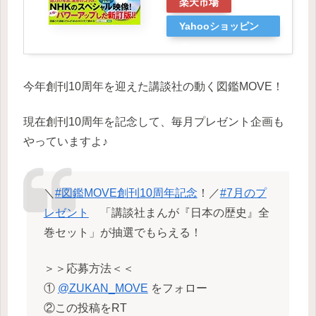
楽天市場
Yahooショッピン
グ
今年創刊10周年を迎えた講談社の動く図鑑MOVE！
現在創刊10周年を記念して、毎月プレゼント企画も
やっていますよ♪
＼
#図鑑MOVE創刊10周年記念
！／
#7月のプ
レゼント
「講談社まんが『日本の歴史』全
巻セット」が抽選でもらえる！
＞＞応募方法＜＜
①
@ZUKAN_MOVE
をフォロー
②この投稿をRT