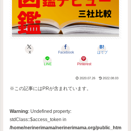
X
Facebook
はてブ
LINE
Pinterest
2020.07.26
2022.08.03
※この記事にはPRが含まれています。
Warning
: Undefined property:
stdClass::$access_token in
/home/nerinerimama/nerinerimama.org/public_htm