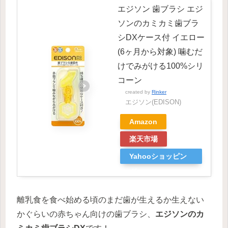
エジソン 歯ブラシ エジ
ソンのカミカミ歯ブラ
シDXケース付 イエロー
(6ヶ月から対象) 噛むだ
けでみがける100%シリ
コーン
created by
Rinker
エジソン(EDISON)
Amazon
楽天市場
Yahooショッピン
グ
離乳食を食べ始める頃のまだ歯が生えるか生えない
かぐらいの赤ちゃん向けの歯ブラシ、
エジソンのカ