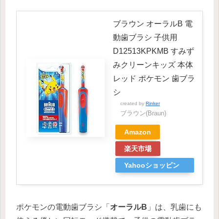
ブラウン オーラルB 電
動歯ブラシ 子供用
D12513KPKMB すみず
みクリーンキッズ 本体
レッド ポケモン 歯ブラ
シ
created by
Rinker
ブラウン(Braun)
Amazon
楽天市場
Yahooショッピン
グ
ポケモンの電動歯ブラシ「
オーラルB
」は、乳歯にも