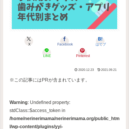
X
Facebook
はてブ
LINE
Pinterest
2020.12.23
2021.09.21
※この記事にはPRが含まれています。
Warning
: Undefined property:
stdClass::$access_token in
/home/nerinerimama/nerinerimama.org/public_htm
l/wp-content/plugins/yyi-