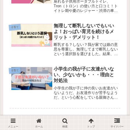
座れる子供用ポータブルトイレ、
Tron（トロン）の使い方と口コミ！ト
イトレ期や夏のレジャー・渋滞の車内
に安心感を。25キロまで対応。開くだ
けですぐ使えます！
無理して断乳しないでもいい
子育て
よ！おっぱい育児を続けるメ
リット・デメリット！
断乳する？しない？我が家では娘の意
思を尊重し、無理してまで断乳しない
という選択肢を選びました。結果、メ
リットだらけです。一応メリットとデ
メリットをまとめてみました。
小学生の我が子に友達がいな
子育て
い、少ないかも・・・理由と
対処法
小学生の我が子に仲の良いお友達がい
ないようだ、お友達作りが苦手なよう
だ、という心配をしている親御さんは
多いのでは？子供に友達ができない理
由とその対処法や心構えを自分なりに
考えてみました。
【無印良品】髪・顔・全身に使える
メニュー
ホーム
検索
トップ
サイドバー