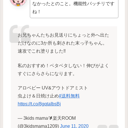
なかったとのこと。機能性バッチリです
ね！
お兄ちゃんたちお見送りにちょっと外へ出た
だけなのに3か所も刺された末っ子ちゃん。
速攻でこれ塗りました‼️
私のおすすめ！ベタベタしない！伸びがよく
すぐにさらさらになります。
アロベビー UV&アウトドアミスト
虫よけ＆日焼け止め
#送料無料
https://t.co/8gqtaIbsBj
— 3kids mama🔰楽天ROOM
(@3kidsmama1209)
June 11, 2020