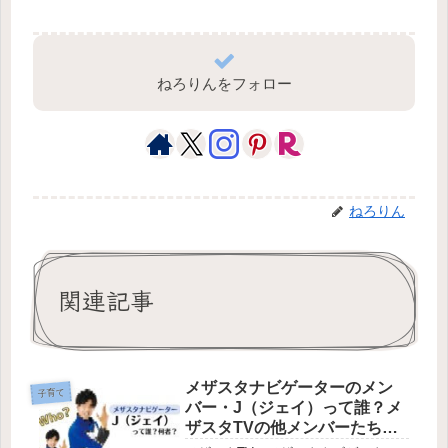
ねろりんをフォロー
ねろりん
関連記事
メザスタナビゲーターのメン
子育て
バー・J（ジェイ）って誰？メ
ザスタTVの他メンバーたちも
何者？