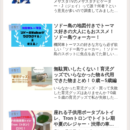
メザスタTVのメザスタナビゲータ
ー・J（ジェイ）って誰？何者？とい
う意見が多いので調査してみましたら
真実が判明！他のメンバーたちも一体
何者なのか調べてみました。
ソドー島の地図付きでトーマ
子育て
ス好きの大人にもおススメ！
ソドー島ウォーカー！
機関車トーマスの好きな方なら必ず欲
しい「ソドー島ウォーカー」！ソドー
島のスポットに焦点をあてた新しいト
ーマスムック本です。
無駄買いしたくない！育児グ
子育て
ッズでいらなかった物＆代用
できた物まとめ！０歳～5歳編
いらなかった育児グッズ・買って失敗
した育児グッズはありませんか？0歳
～５歳の育児グッズで私が失敗したも
の、他のもので代用できたものをまと
めました！これから子育てする方の参
考になりますように。
座れる子供用ポータブルトイ
子育て
レ、Tronトロンでトイトレ期
や夏のレジャー・渋滞の車内
に安心感！使い方と口コミ